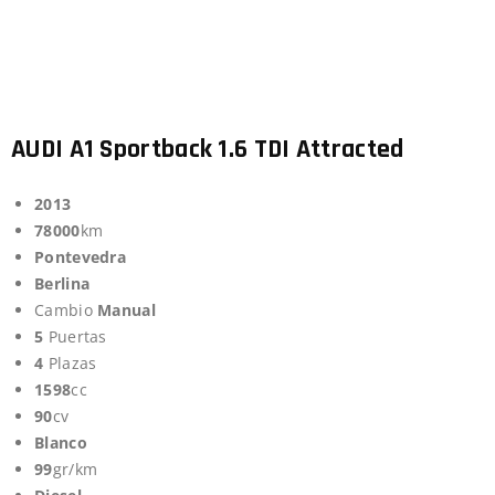
AUDI A1 Sportback 1.6 TDI Attracted
2013
78000
km
Pontevedra
Berlina
Cambio
Manual
5
Puertas
4
Plazas
1598
cc
90
cv
Blanco
99
gr/km